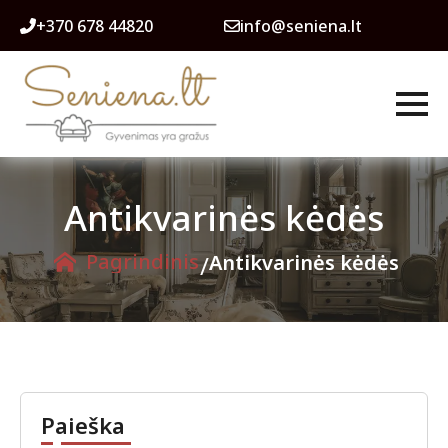
+370 678 44820
info@seniena.lt
Antikvarinės kėdės
Pagrindinis
/
Antikvarinės kėdės
Paieška