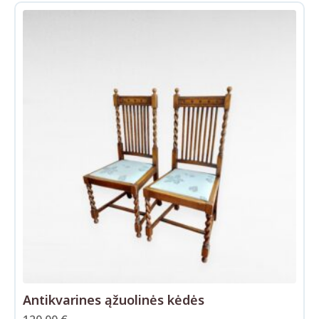
Antikvarines ąžuolinės kėdės