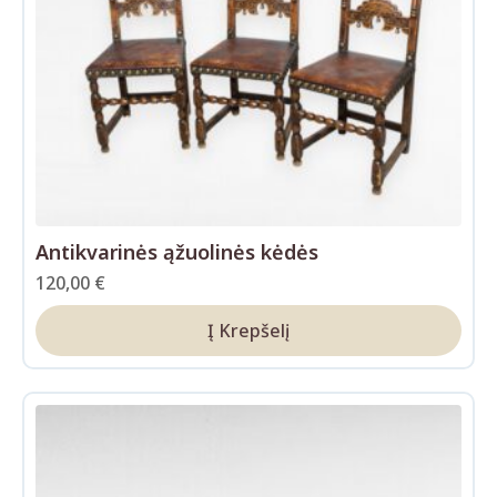
Antikvarinės ąžuolinės kėdės
120,00
€
Į Krepšelį