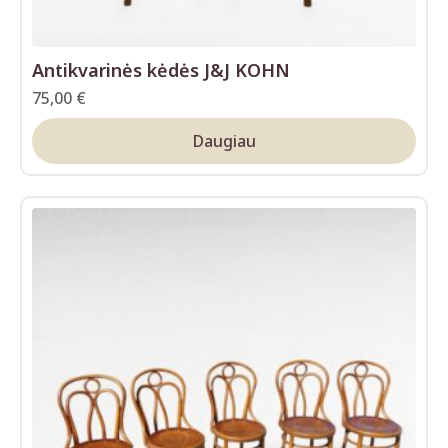
Antikvarinės kėdės J&J KOHN
75,00
€
Daugiau