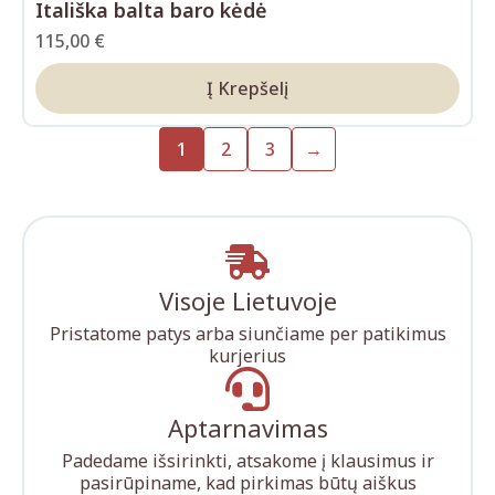
Itališka balta baro kėdė
115,00
€
Į Krepšelį
1
2
3
→
Visoje Lietuvoje
Pristatome patys arba siunčiame per patikimus
kurjerius
Aptarnavimas
Padedame išsirinkti, atsakome į klausimus ir
pasirūpiname, kad pirkimas būtų aiškus