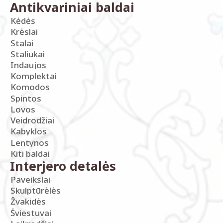
Antikvariniai baldai
Kėdės
Krėslai
Stalai
Staliukai
Indaujos
Komplektai
Komodos
Spintos
Lovos
Veidrodžiai
Kabyklos
Lentynos
Kiti baldai
Interjero detalės
Paveikslai
Skulptūrėlės
Žvakidės
Šviestuvai