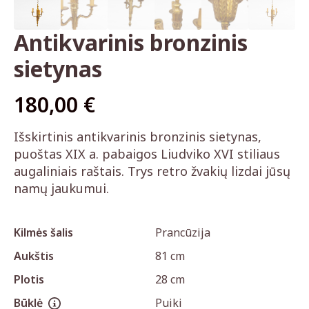
Antikvarinis bronzinis
sietynas
180,00
€
Išskirtinis antikvarinis bronzinis sietynas,
puoštas XIX a. pabaigos Liudviko XVI stiliaus
augaliniais raštais. Trys retro žvakių lizdai jūsų
namų jaukumui.
Kilmės šalis
Prancūzija
Aukštis
81 cm
Plotis
28 cm
Būklė
Puiki