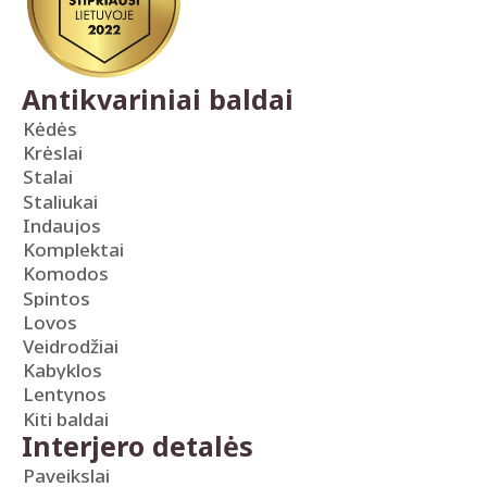
Antikvariniai baldai
Kėdės
Krėslai
Stalai
Staliukai
Indaujos
Komplektai
Komodos
Spintos
Lovos
Veidrodžiai
Kabyklos
Lentynos
Kiti baldai
Interjero detalės
Paveikslai