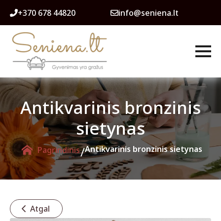
+370 678 44820
info@seniena.lt
Antikvarinis bronzinis
sietynas
/
Antikvarinis bronzinis sietynas
Pagrindinis
Atgal