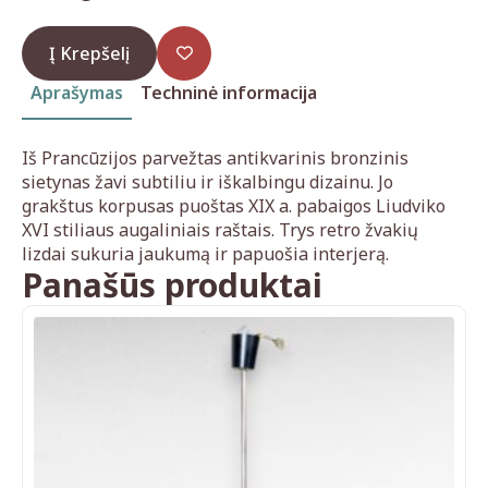
Į Krepšelį
Aprašymas
Techninė informacija
Iš Prancūzijos parvežtas antikvarinis bronzinis
sietynas žavi subtiliu ir iškalbingu dizainu. Jo
grakštus korpusas puoštas XIX a. pabaigos Liudviko
XVI stiliaus augaliniais raštais.
Trys retro žvakių
lizdai s
ukuria jaukumą ir papuošia interjerą.
Panašūs produktai