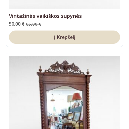
Vintažinės vaikiškos supynės
50,00
€
65,00
€
Original
Current
price
price
Į Krepšelį
was:
is:
65,00 €.
50,00 €.