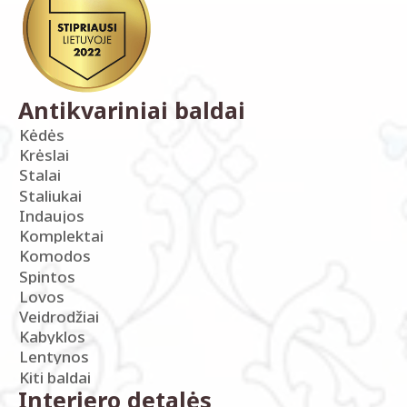
Antikvariniai baldai
Kėdės
Krėslai
Stalai
Staliukai
Indaujos
Komplektai
Komodos
Spintos
Lovos
Veidrodžiai
Kabyklos
Lentynos
Kiti baldai
Interjero detalės