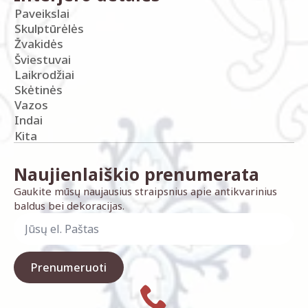
Paveikslai
Skulptūrėlės
Žvakidės
Šviestuvai
Laikrodžiai
Skėtinės
Vazos
Indai
Kita
Naujienlaiškio prenumerata
Gaukite mūsų naujausius straipsnius apie antikvarinius
baldus bei dekoracijas.
Prenumeruoti