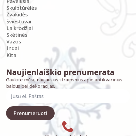
Paveikslai
Skulptūrėlės
Žvakidės
Šviestuvai
Laikrodžiai
Skėtinės
Vazos
Indai
Kita
Naujienlaiškio prenumerata
Gaukite mūsų naujausius straipsnius apie antikvarinius
baldus bei dekoracijas.
Prenumeruoti