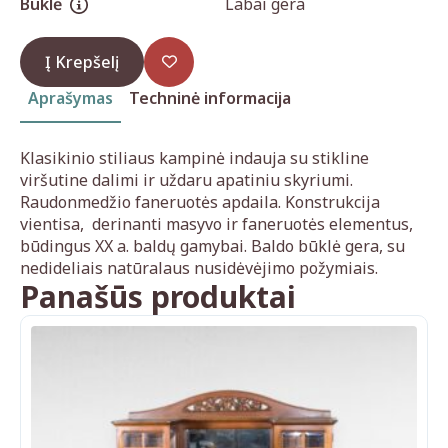
Būklė
Labai gera
Į Krepšelį
Aprašymas
Techninė informacija
Klasikinio stiliaus kampinė indauja su stikline
viršutine dalimi ir uždaru apatiniu skyriumi.
Raudonmedžio faneruotės apdaila. Konstrukcija
vientisa, derinanti masyvo ir faneruotės elementus,
būdingus XX a. baldų gamybai. Baldo būklė gera, su
nedideliais natūralaus nusidėvėjimo požymiais.
Panašūs produktai