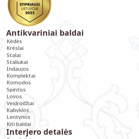
Antikvariniai baldai
Kėdės
Krėslai
Stalai
Staliukai
Indaujos
Komplektai
Komodos
Spintos
Lovos
Veidrodžiai
Kabyklos
Lentynos
Kiti baldai
Interjero detalės