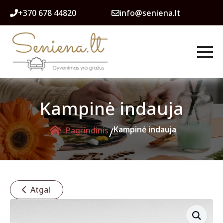
+370 678 44820
info@seniena.lt
Kampinė indauja
/
Kampinė indauja
Pagrindinis
Atgal