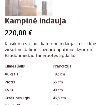
Kampinė indauja
220,00
€
Klasikinio stiliaus kampinė indauja su stikline
viršutine dalimi ir uždaru apatiniu skyriumi.
Raudonmedžio faneruotės apdaila.
Kilmės šalis
Prancūzija
Aukštis
182 cm
Plotis
66 cm
Gylis
40 cm
Kraštinės ilgis
46,5 cm