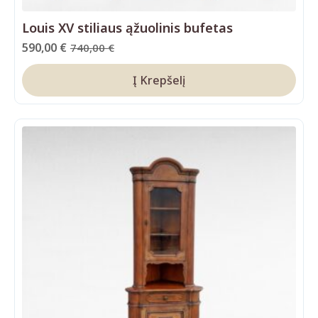
Louis XV stiliaus ąžuolinis bufetas
590,00
€
740,00
€
Original
Current
price
price
Į Krepšelį
was:
is:
740,00 €.
590,00 €.