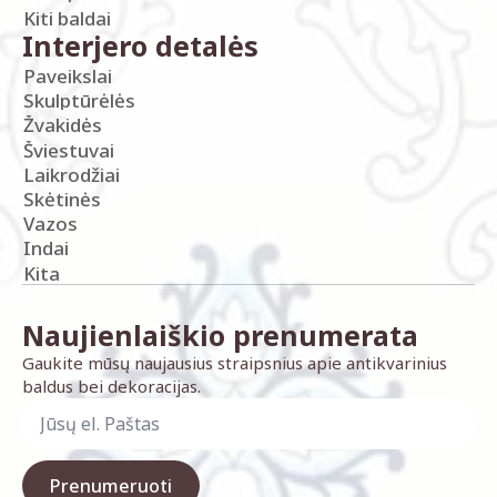
Kiti baldai
Interjero detalės
Paveikslai
Skulptūrėlės
Žvakidės
Šviestuvai
Laikrodžiai
Skėtinės
Vazos
Indai
Kita
Naujienlaiškio prenumerata
Gaukite mūsų naujausius straipsnius apie antikvarinius
baldus bei dekoracijas.
Prenumeruoti