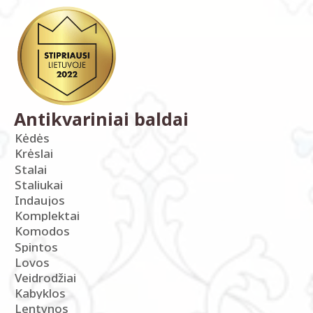
Antikvariniai baldai
Kėdės
Krėslai
Stalai
Staliukai
Indaujos
Komplektai
Komodos
Spintos
Lovos
Veidrodžiai
Kabyklos
Lentynos