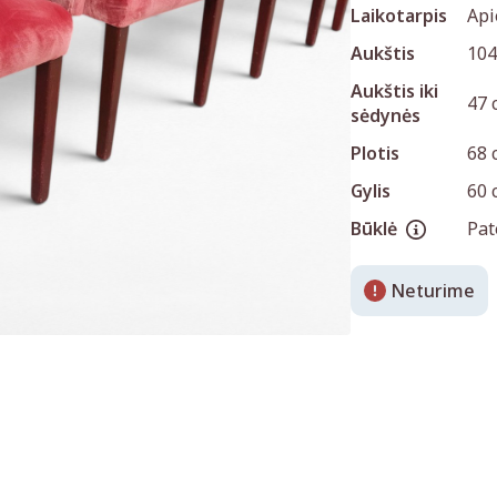
Laikotarpis
Api
Aukštis
104
Aukštis iki
47 
sėdynės
Plotis
68 
Gylis
60 
Būklė
Pa
Neturime