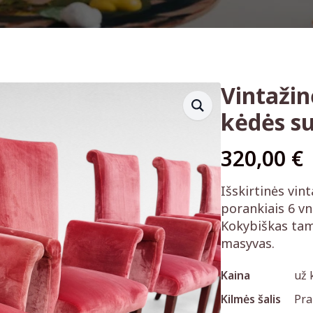
Vintaži
kėdės su
320,00
€
Išskirtinės vin
porankiais 6 vn
Kokybiškas tam
masyvas.
Kaina
už 
Kilmės šalis
Pra