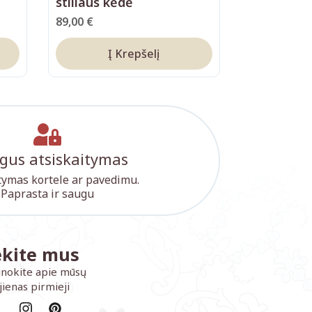
stiliaus kėdė
89,00
€
Į Krepšelį
gus atsiskaitymas
tymas kortele ar pavedimu.
Paprasta ir saugu
ekite mus
inokite apie mūsų
jienas pirmieji