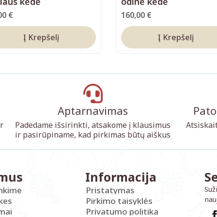
liaus kėdė
odinė kėdė
00
€
160,00
€
Į Krepšelį
Į Krepšelį
Aptarnavimas
Pato
r
Padedame išsirinkti, atsakome į klausimus
Atsiskai
ir pasirūpiname, kad pirkimas būtų aiškus
 mus
Informacija
S
Suž
inkime
Pristatymas
nau
kes
Pirkimo taisyklės
imai
Privatumo politika