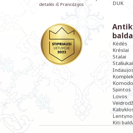
DUK
detalės iš Prancūzijos
Antik
balda
Kėdės
Krėslai
Stalai
Staliukai
Indaujo
Komplek
Komodo
Spintos
Lovos
Veidrodž
Kabyklo
Lentyno
Kiti bald