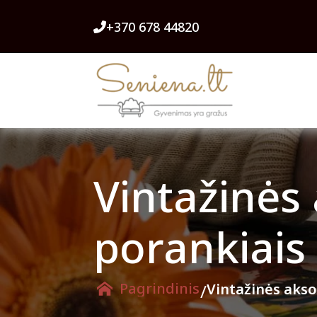
+370 678 44820
Vintažinės
porankiais
Pagrindinis
/
Vintažinės aks