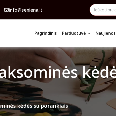
Products
info@seniena.lt
search
Pagrindinis
Parduotuvė
Naujienos
 aksominės kėdė
ominės kėdės su porankiais