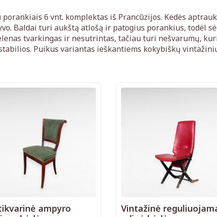
 porankiais 6 vnt. komplektas iš Prancūzijos. Kėdės aptrau
o. Baldai turi aukštą atlošą ir patogius porankius, todėl s
nas tvarkingas ir nesutrintas, tačiau turi nešvarumų, kuriu
i stabilios. Puikus variantas ieškantiems kokybiškų vintažin
tikvarinė ampyro
Vintažinė reguliuojam