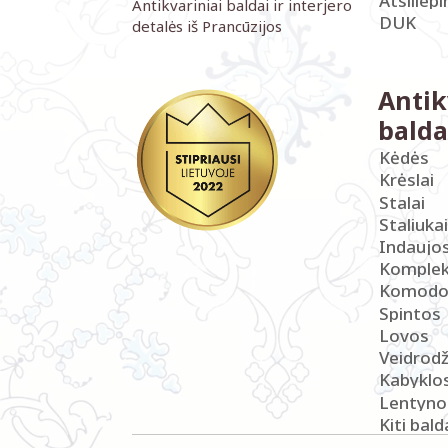
Atsiliep
Antikvariniai baldai ir interjero
DUK
detalės iš Prancūzijos
Antik
balda
Kėdės
Krėslai
Stalai
Staliukai
Indaujo
Komplek
Komodo
Spintos
Lovos
Veidrodž
Kabyklo
Lentyno
Kiti bald