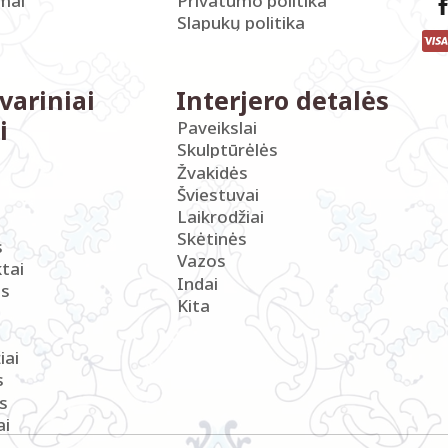
imai
Privatumo politika
Slapukų politika
variniai
Interjero detalės
i
Paveikslai
Skulptūrėlės
Žvakidės
Šviestuvai
Laikrodžiai
Skėtinės
s
Vazos
tai
Indai
s
Kita
iai
s
s
ai