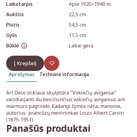
Laikotarpis
Apie 1920–1940 m.
Aukštis
22,5 cm
Plotis
54,5 cm
Gylis
11,5 cm
Būklė
Labai gera
Į Krepšelį
Aprašymas
Techninė informacija
Art Deco stikiaus skulptūra "Vokiečių aviganiai"
vaizduojanti du besiilsinčius vokiečių aviganius ant
marmuro pagrindo. Kadangi žymos nėra, manome,
autorius prancūzų menininkas Louis Albert Carvin
(1875-1951)
Panašūs produktai