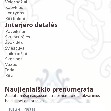
Veidrodžiai
Kabyklos
Lentynos
Kiti baldai
Interjero detalės
Paveikslai
Skulptūrėlės
Žvakidės
Šviestuvai
Laikrodžiai
Skėtinės
Vazos
Indai
Kita
Naujienlaiškio prenumerata
Gaukite mūsų naujausius straipsnius apie antikvarinius
baldus bei dekoracijas.