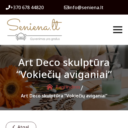
+370 678 44820
info@seniena.lt
Art Deco skulptūra
“Vokiečių aviganiai”
/
Pagrindinis
Art Deco skulptūra “Vokiečių aviganiai”
Atgal